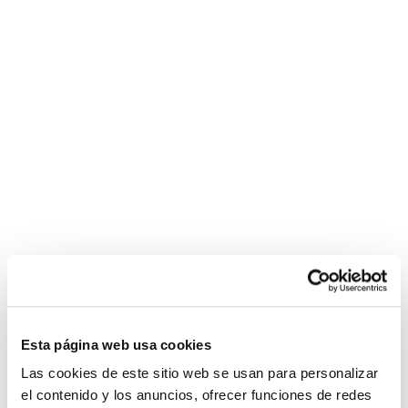
La
graisse
bite
noire
s'étend
chatte
affamée
de
charme
bien
en
forme
rousse
Esta página web usa cookies
Las cookies de este sitio web se usan para personalizar
el contenido y los anuncios, ofrecer funciones de redes