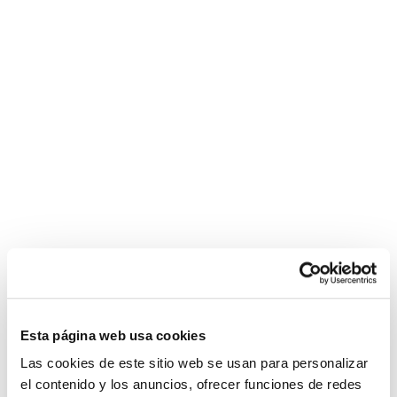
La
graisse
bite
noire
s'étend
chatte
affamée
de
charme
bien
en
forme
rousse
Esta página web usa cookies
Las cookies de este sitio web se usan para personalizar
el contenido y los anuncios, ofrecer funciones de redes