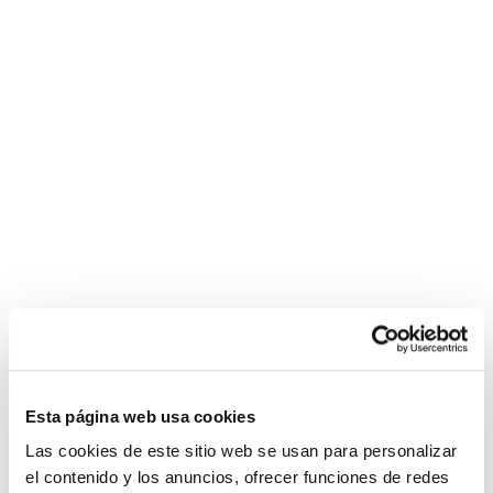
MARCAS
ORBEA
MMR
SHIMANO
CAMPAGNOLO
Esta página web usa cookies
SIDI
Las cookies de este sitio web se usan para personalizar
el contenido y los anuncios, ofrecer funciones de redes
ENLACES DE INTERÉS