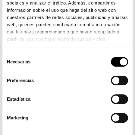
sociales y analizar el tráfico. Además, compartimos
información sobre el uso que haga del sitio web con
TIENDA
nuestros partners de redes sociales, publicidad y análisis
CONTACTO
web, quienes pueden combinarla con otra información
que les haya proporcionado o que hayan recopilado a
INFORMACIÓN COMPRA
partir del uso que haya hecho de sus servicios.
TÉRMINOS Y CONDICIONES
MI CUENTA
Selección
Necesarias
de
MI CUENTA
consentimiento
SEGUIMIENTO DEL PEDIDO
Preferencias
PÁGINA DE PAGO
Estadística
SOBRE CICLOS ARAGÓN
|
CONDICIONES
|
COMPRA SEGURA
|
POLÍTICA DE PRIVACIDAD
|
Marketing
POLÍTICA DE COOKIES
|
CONTACTO