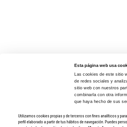
MARCAS
ORBEA
MMR
SHIMANO
CAMPAGNOLO
Esta página web usa cook
SIDI
Las cookies de este sitio 
de redes sociales y analiz
sitio web con nuestros par
combinarla con otra inform
que haya hecho de sus ser
Utilizamos cookies propias y de terceros con fines analíticos y par
SOBRE CICLOS ARAGÓN
|
perfil elaborado a partir de tus hábitos de navegación. Puedes perso