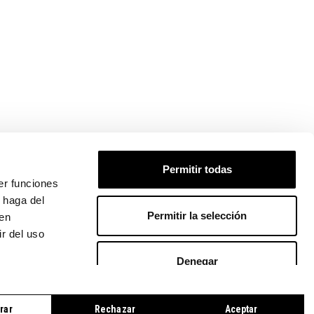
 PEDIDO
Permitir todas
er funciones
 haga del
Permitir la selección
den
r del uso
Denegar
LÍTICA DE COOKIES
|
CONTACTO
rar
Rechazar
Aceptar