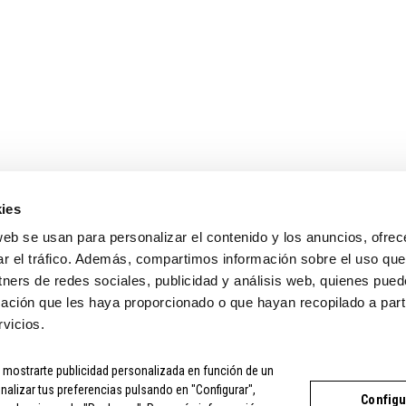
ENLACES DE INTERÉS
MI CUENTA
TIENDA
MI CUENTA
CONTACTO
SEGUIMIENTO DEL
INFORMACIÓN COMPRA
PÁGINA DE PAGO
TÉRMINOS Y CONDICIONES
ies
web se usan para personalizar el contenido y los anuncios, ofrec
ar el tráfico. Además, compartimos información sobre el uso que
tners de redes sociales, publicidad y análisis web, quienes pue
ación que les haya proporcionado o que hayan recopilado a parti
vicios.
a mostrarte publicidad personalizada en función de un
CONDICIONES
|
COMPRA SEGURA
|
POLÍTICA DE PRIVACIDAD
|
PO
nalizar tus preferencias pulsando en "Configurar",
Configu