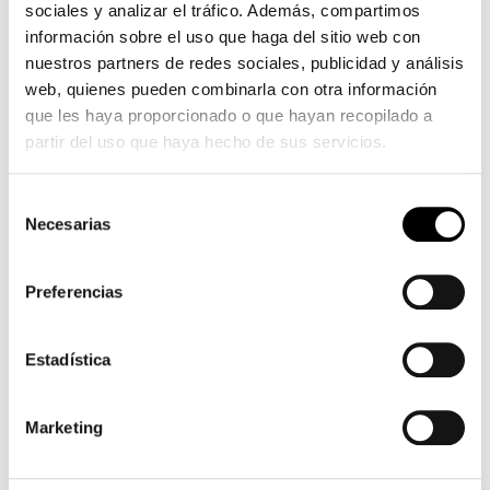
sociales y analizar el tráfico. Además, compartimos
Bicicleta Orbea usada niña
información sobre el uso que haga del sitio web con
nuestros partners de redes sociales, publicidad y análisis
web, quienes pueden combinarla con otra información
que les haya proporcionado o que hayan recopilado a
partir del uso que haya hecho de sus servicios.
Selección
Necesarias
de
consentimiento
Preferencias
MARCAS
Estadística
ORBEA
MMR
Marketing
SHIMANO
CAMPAGNOLO