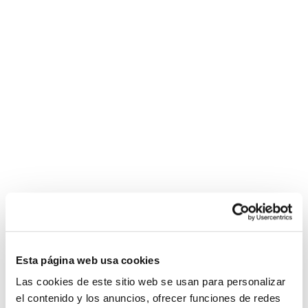
Descripción
TE PUEDE INTERESAR
Bicicleta Scott electrica usada
Bicicleta usada Scott Spark 35
Esta página web usa cookies
Las cookies de este sitio web se usan para personalizar
el contenido y los anuncios, ofrecer funciones de redes
Faro Lupine Piko7 usado