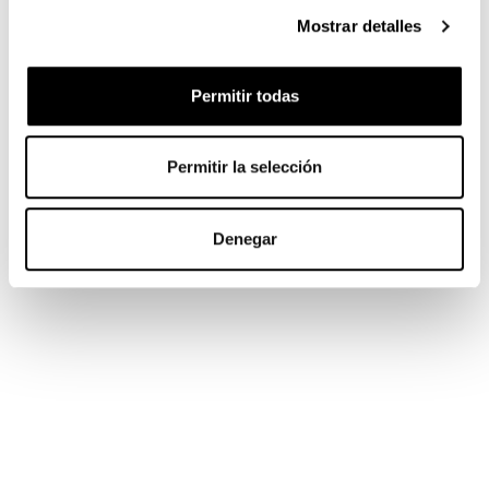
SIDI
Mostrar detalles
ENLACES DE INTERÉS
Permitir todas
TIENDA
CONTACTO
Permitir la selección
INFORMACIÓN COMPRA
TÉRMINOS Y CONDICIONES
Denegar
MI CUENTA
MI CUENTA
SEGUIMIENTO DEL PEDIDO
PÁGINA DE PAGO
SOBRE CICLOS ARAGÓN
|
CONDICIONES
|
COMPRA SEGURA
|
POLÍTICA DE PRIVACIDAD
|