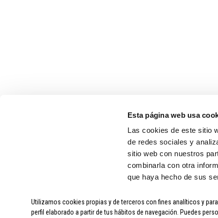
MARCAS
ORBEA
MMR
SHIMANO
CAMPAGNOLO
Esta página web usa cook
SIDI
Las cookies de este sitio 
de redes sociales y analiz
sitio web con nuestros par
combinarla con otra inform
que haya hecho de sus ser
Utilizamos cookies propias y de terceros con fines analíticos y par
SOBRE CICLOS ARAGÓN
|
perfil elaborado a partir de tus hábitos de navegación. Puedes perso