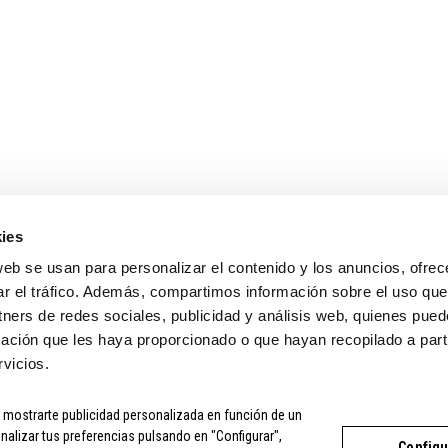
ENLACES DE INTERÉS
MI CUENTA
TIENDA
MI CUENTA
CONTACTO
SEGUIMIENTO DEL
INFORMACIÓN COMPRA
PÁGINA DE PAGO
TÉRMINOS Y CONDICIONES
ies
web se usan para personalizar el contenido y los anuncios, ofrec
ar el tráfico. Además, compartimos información sobre el uso que
tners de redes sociales, publicidad y análisis web, quienes pue
ación que les haya proporcionado o que hayan recopilado a parti
vicios.
a mostrarte publicidad personalizada en función de un
CONDICIONES
|
COMPRA SEGURA
|
POLÍTICA DE PRIVACIDAD
|
PO
nalizar tus preferencias pulsando en "Configurar",
Configu