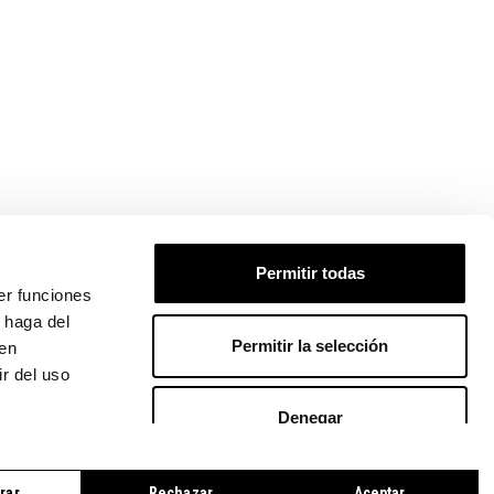
 PEDIDO
Permitir todas
er funciones
 haga del
Permitir la selección
den
r del uso
Denegar
LÍTICA DE COOKIES
|
CONTACTO
rar
Rechazar
Aceptar