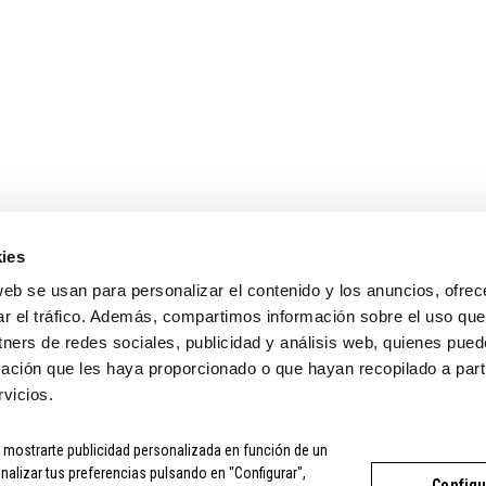
ENLACES DE INTERÉS
MI CUENTA
TIENDA
MI CUENTA
CONTACTO
SEGUIMIENTO DEL
INFORMACIÓN COMPRA
PÁGINA DE PAGO
TÉRMINOS Y CONDICIONES
ies
web se usan para personalizar el contenido y los anuncios, ofrec
ar el tráfico. Además, compartimos información sobre el uso que
tners de redes sociales, publicidad y análisis web, quienes pue
ación que les haya proporcionado o que hayan recopilado a parti
vicios.
a mostrarte publicidad personalizada en función de un
CONDICIONES
|
COMPRA SEGURA
|
POLÍTICA DE PRIVACIDAD
|
PO
nalizar tus preferencias pulsando en "Configurar",
Configu