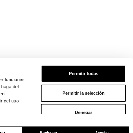
 PEDIDO
Permitir todas
er funciones
 haga del
Permitir la selección
den
r del uso
Denegar
LÍTICA DE COOKIES
|
CONTACTO
rar
Rechazar
Aceptar