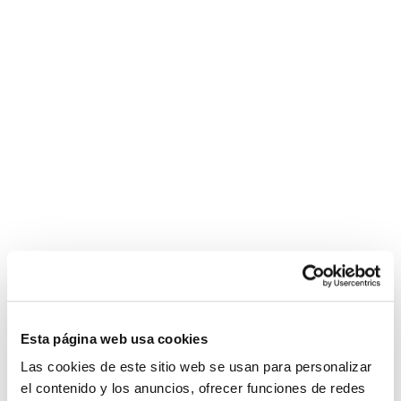
POLÍTICA DE COOKIES
|
CONTACTO
canlı
kaynarca
www.novagra.shop
pendik
e-
18
Aviso Legal
casino
escort
https://saglik-
escort
sporhaber.com
years
siteleri
rehberi.com/cialis/
nevşehir
videos
Política de Privacidad
escort
com
Política de Cookies
bayan
blondie
fesser
Condiciones de compra
jordi
Configurar
el
nino
La
graisse
bite
Esta página web usa cookies
noire
Las cookies de este sitio web se usan para personalizar
s'étend
el contenido y los anuncios, ofrecer funciones de redes
chatte