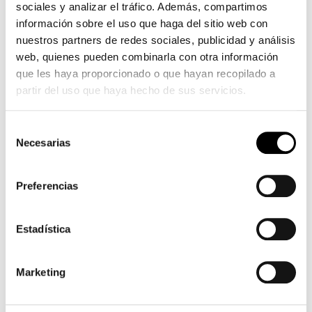
sociales y analizar el tráfico. Además, compartimos
affamée
información sobre el uso que haga del sitio web con
de
nuestros partners de redes sociales, publicidad y análisis
charme
web, quienes pueden combinarla con otra información
bien
que les haya proporcionado o que hayan recopilado a
en
partir del uso que haya hecho de sus servicios.
forme
rousse
Selección
Necesarias
de
consentimiento
Preferencias
Estadística
Marketing