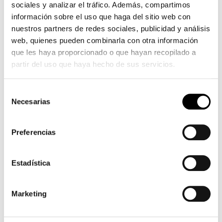
sociales y analizar el tráfico. Además, compartimos
rousse
información sobre el uso que haga del sitio web con
nuestros partners de redes sociales, publicidad y análisis
web, quienes pueden combinarla con otra información
que les haya proporcionado o que hayan recopilado a
partir del uso que haya hecho de sus servicios.
Selección
Necesarias
de
consentimiento
Preferencias
Estadística
Marketing