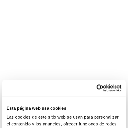
siteleri
rehberi.com/cialis/
nevşehir
videos
Política de Privacidad
escort
com
Política de Cookies
bayan
blondie
fesser
Condiciones de compra
jordi
Configurar
el
nino
La
graisse
bite
noire
s'étend
chatte
affamée
de
charme
Esta página web usa cookies
bien
Las cookies de este sitio web se usan para personalizar
en
el contenido y los anuncios, ofrecer funciones de redes
forme