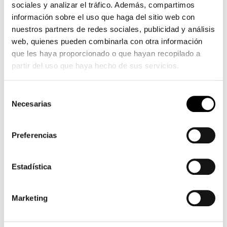
Condiciones de compra
sociales y analizar el tráfico. Además, compartimos
jordi
información sobre el uso que haga del sitio web con
Configurar
el
nuestros partners de redes sociales, publicidad y análisis
nino
web, quienes pueden combinarla con otra información
La
que les haya proporcionado o que hayan recopilado a
graisse
partir del uso que haya hecho de sus servicios.
bite
noire
Selección
s'étend
Necesarias
de
chatte
consentimiento
affamée
de
Preferencias
charme
bien
Estadística
en
forme
rousse
Marketing