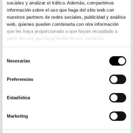
sociales y analizar el tráfico. Además, compartimos
graisse
información sobre el uso que haga del sitio web con
bite
nuestros partners de redes sociales, publicidad y análisis
noire
web, quienes pueden combinarla con otra información
s'étend
que les haya proporcionado o que hayan recopilado a
chatte
partir del uso que haya hecho de sus servicios.
affamée
de
Selección
charme
Necesarias
de
bien
consentimiento
en
forme
Preferencias
rousse
Estadística
Marketing