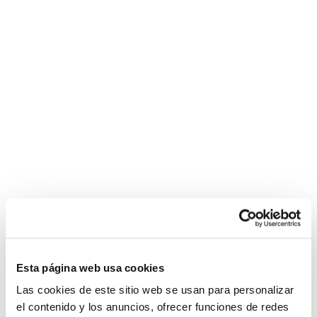
escort
com
Política de Cookies
bayan
blondie
fesser
Condiciones de compra
jordi
Configurar
el
nino
La
graisse
bite
noire
s'étend
chatte
affamée
de
charme
Esta página web usa cookies
bien
en
Las cookies de este sitio web se usan para personalizar
forme
el contenido y los anuncios, ofrecer funciones de redes