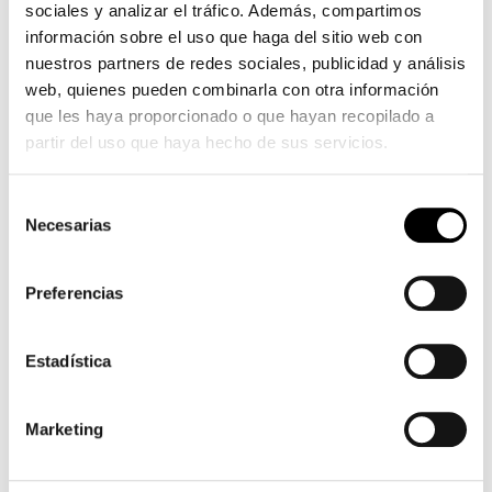
rousse
sociales y analizar el tráfico. Además, compartimos
información sobre el uso que haga del sitio web con
nuestros partners de redes sociales, publicidad y análisis
web, quienes pueden combinarla con otra información
que les haya proporcionado o que hayan recopilado a
partir del uso que haya hecho de sus servicios.
Selección
Necesarias
de
consentimiento
Preferencias
Estadística
Marketing