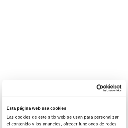
noire
s'étend
chatte
affamée
de
charme
bien
en
forme
rousse
Esta página web usa cookies
Las cookies de este sitio web se usan para personalizar
el contenido y los anuncios, ofrecer funciones de redes