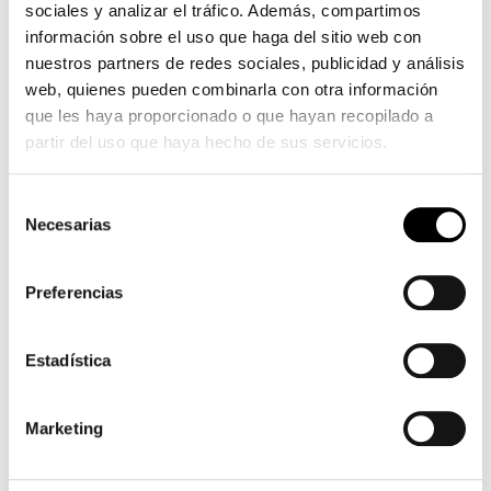
sociales y analizar el tráfico. Además, compartimos
graisse
información sobre el uso que haga del sitio web con
bite
nuestros partners de redes sociales, publicidad y análisis
noire
web, quienes pueden combinarla con otra información
s'étend
que les haya proporcionado o que hayan recopilado a
chatte
partir del uso que haya hecho de sus servicios.
affamée
de
Selección
charme
Necesarias
de
bien
consentimiento
en
forme
Preferencias
rousse
Estadística
Marketing