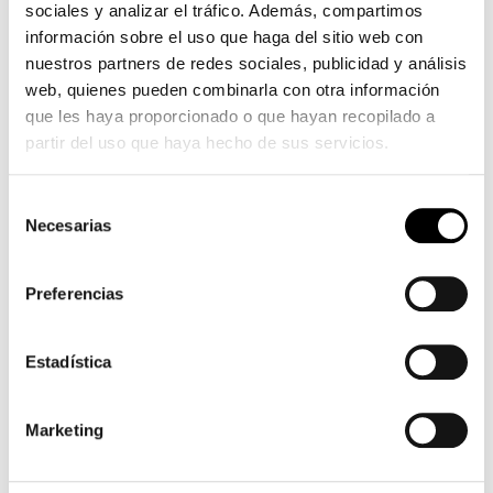
sociales y analizar el tráfico. Además, compartimos
forme
información sobre el uso que haga del sitio web con
rousse
nuestros partners de redes sociales, publicidad y análisis
web, quienes pueden combinarla con otra información
que les haya proporcionado o que hayan recopilado a
partir del uso que haya hecho de sus servicios.
Selección
Necesarias
de
consentimiento
Preferencias
Estadística
Marketing