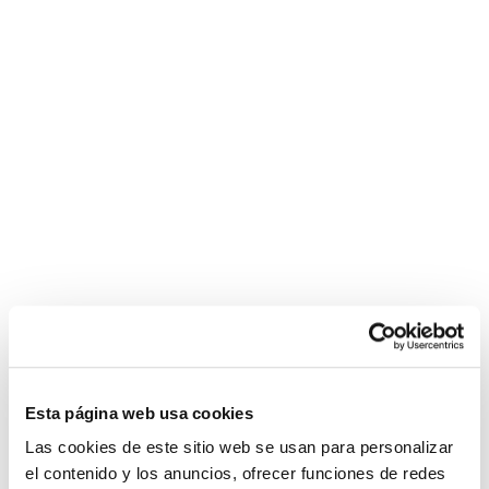
casino
escort
https://saglik-
escort
sporhaber.com
years
siteleri
rehberi.com/cialis/
nevşehir
videos
Política de Privacidad
escort
com
Política de Cookies
bayan
blondie
fesser
Condiciones de compra
jordi
Configurar
el
nino
La
graisse
bite
noire
s'étend
chatte
affamée
de
Esta página web usa cookies
charme
Las cookies de este sitio web se usan para personalizar
bien
el contenido y los anuncios, ofrecer funciones de redes
en