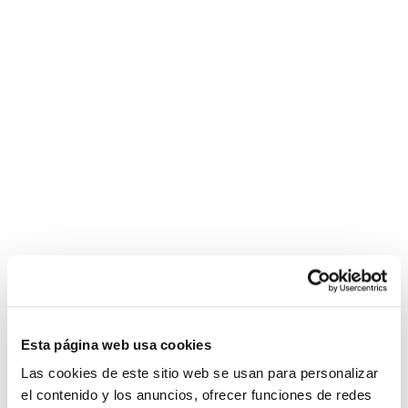
bayan
blondie
fesser
Condiciones de compra
jordi
Configurar
el
nino
La
graisse
bite
noire
s'étend
chatte
affamée
de
charme
bien
en
Esta página web usa cookies
forme
Las cookies de este sitio web se usan para personalizar
rousse
el contenido y los anuncios, ofrecer funciones de redes