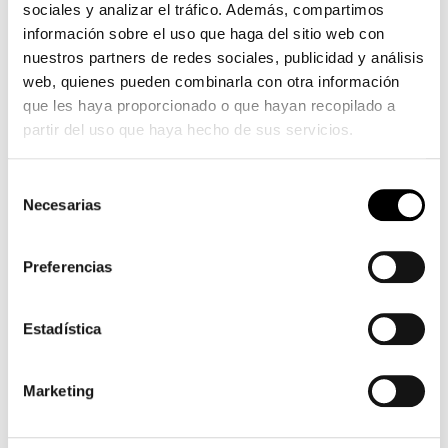
sociales y analizar el tráfico. Además, compartimos
graisse
información sobre el uso que haga del sitio web con
bite
nuestros partners de redes sociales, publicidad y análisis
noire
web, quienes pueden combinarla con otra información
s'étend
que les haya proporcionado o que hayan recopilado a
chatte
partir del uso que haya hecho de sus servicios.
affamée
de
charme
Selección
Necesarias
bien
de
en
consentimiento
forme
Preferencias
rousse
Estadística
Marketing