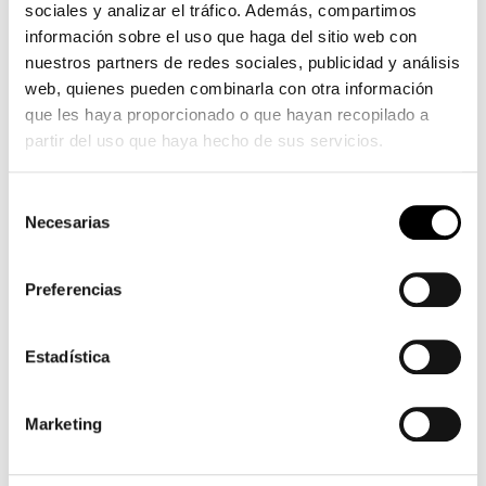
sociales y analizar el tráfico. Además, compartimos
forme
información sobre el uso que haga del sitio web con
rousse
nuestros partners de redes sociales, publicidad y análisis
web, quienes pueden combinarla con otra información
que les haya proporcionado o que hayan recopilado a
partir del uso que haya hecho de sus servicios.
Selección
Necesarias
de
consentimiento
Preferencias
Estadística
Marketing