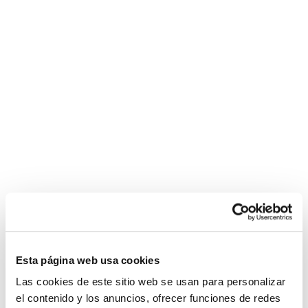
casino
escort
https://saglik-
escort
sporhaber.com
years
siteleri
rehberi.com/cialis/
nevşehir
videos
Política de Privacidad
escort
com
Política de Cookies
bayan
blondie
fesser
Condiciones de compra
jordi
Configurar
el
nino
La
graisse
bite
noire
s'étend
chatte
affamée
de
Esta página web usa cookies
charme
Las cookies de este sitio web se usan para personalizar
bien
el contenido y los anuncios, ofrecer funciones de redes
en