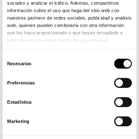
forme
sociales y analizar el tráfico. Además, compartimos
rousse
información sobre el uso que haga del sitio web con
nuestros partners de redes sociales, publicidad y análisis
web, quienes pueden combinarla con otra información
que les haya proporcionado o que hayan recopilado a
partir del uso que haya hecho de sus servicios.
Selección
Necesarias
de
consentimiento
Preferencias
Estadística
Marketing