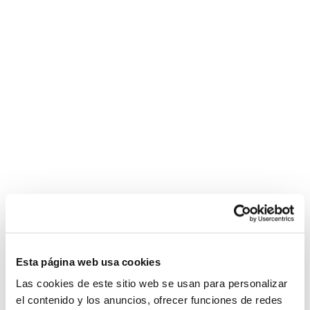
siteleri
rehberi.com/cialis/
nevşehir
videos
Política de Privacidad
escort
com
Política de Cookies
bayan
blondie
fesser
Condiciones de compra
jordi
Configurar
el
nino
La
graisse
bite
noire
s'étend
chatte
affamée
de
Esta página web usa cookies
charme
bien
Las cookies de este sitio web se usan para personalizar
en
el contenido y los anuncios, ofrecer funciones de redes