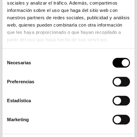
sociales y analizar el tráfico. Además, compartimos
información sobre el uso que haga del sitio web con
TIENDA
nuestros partners de redes sociales, publicidad y análisis
CONTACTO
web, quienes pueden combinarla con otra información
que les haya proporcionado o que hayan recopilado a
INFORMACIÓN COMPRA
partir del uso que haya hecho de sus servicios.
TÉRMINOS Y CONDICIONES
MI CUENTA
Selección
Necesarias
de
MI CUENTA
consentimiento
SEGUIMIENTO DEL PEDIDO
Preferencias
PÁGINA DE PAGO
Estadística
SOBRE CICLOS ARAGÓN
|
CONDICIONES
|
COMPRA SEGURA
|
POLÍTICA DE PRIVACIDAD
|
Marketing
POLÍTICA DE COOKIES
|
CONTACTO