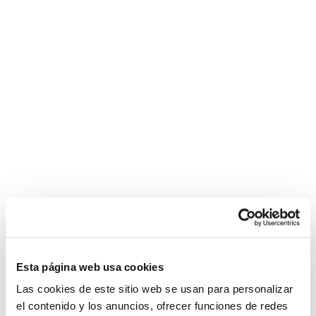
MARCAS
ORBEA
MMR
SHIMANO
CAMPAGNOLO
Esta página web usa cookies
SIDI
Las cookies de este sitio web se usan para personalizar
el contenido y los anuncios, ofrecer funciones de redes
ENLACES DE INTERÉS