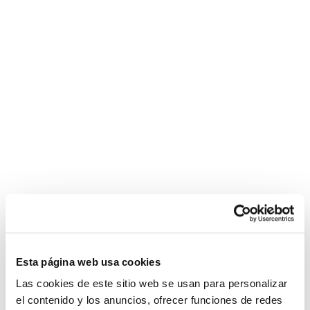
175,00
€
IVA inc. (
144,63
€
sin IVA)
Buje delantero DuraAce 7700
35,00
€
Faro Vika led 1800
Faro Natural Shine NG3
25,00
€
79,00
€
IVA inc. (
20,66
€
sin IVA)
IVA inc. (
65,29
€
sin IVA)
Esta página web usa cookies
Las cookies de este sitio web se usan para personalizar
el contenido y los anuncios, ofrecer funciones de redes