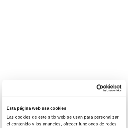
MARCAS
ORBEA
MMR
SHIMANO
CAMPAGNOLO
SIDI
ENLACES DE INTERÉS
Esta página web usa cookies
TIENDA
Las cookies de este sitio web se usan para personalizar
CONTACTO
el contenido y los anuncios, ofrecer funciones de redes
INFORMACIÓN COMPRA