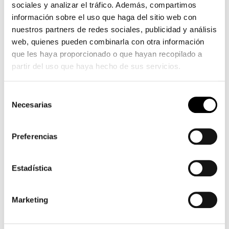
sociales y analizar el tráfico. Además, compartimos
información sobre el uso que haga del sitio web con
TÉRMINOS Y CONDICIONES
nuestros partners de redes sociales, publicidad y análisis
MI CUENTA
web, quienes pueden combinarla con otra información
que les haya proporcionado o que hayan recopilado a
MI CUENTA
partir del uso que haya hecho de sus servicios.
SEGUIMIENTO DEL PEDIDO
Selección
PÁGINA DE PAGO
Necesarias
de
consentimiento
Preferencias
SOBRE CICLOS ARAGÓN
|
CONDICIONES
|
COMPRA SEGURA
|
POLÍTICA DE PRIVACIDAD
|
POLÍTICA DE COOKIES
|
CONTACTO
Estadística
canlı
kaynarca
www.novagra.shop
pendik
e-
18
Marketing
Aviso Legal
casino
escort
https://saglik-
escort
sporhaber.com
years
siteleri
rehberi.com/cialis/
nevşehir
videos
Política de Privacidad