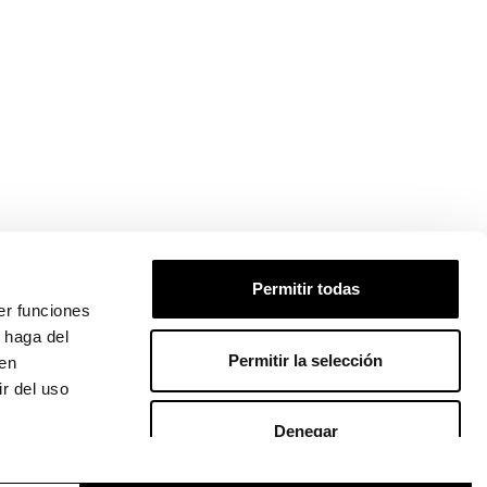
 PEDIDO
Permitir todas
er funciones
 haga del
Permitir la selección
den
r del uso
Denegar
LÍTICA DE COOKIES
|
CONTACTO