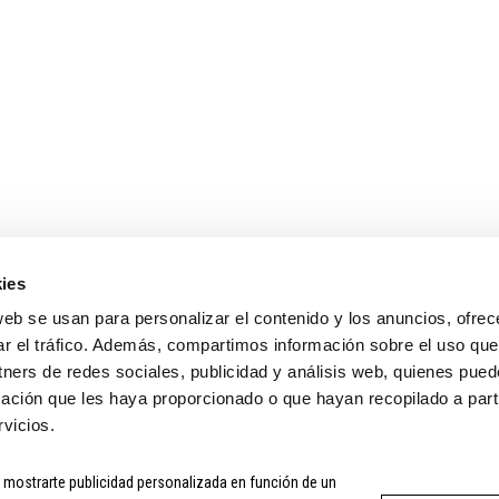
ENLACES DE INTERÉS
MI CUENTA
TIENDA
MI CUENTA
CONTACTO
SEGUIMIENTO DEL
INFORMACIÓN COMPRA
PÁGINA DE PAGO
TÉRMINOS Y CONDICIONES
ies
web se usan para personalizar el contenido y los anuncios, ofrec
ar el tráfico. Además, compartimos información sobre el uso que
tners de redes sociales, publicidad y análisis web, quienes pue
ación que les haya proporcionado o que hayan recopilado a parti
vicios.
a mostrarte publicidad personalizada en función de un
CONDICIONES
|
COMPRA SEGURA
|
POLÍTICA DE PRIVACIDAD
|
PO