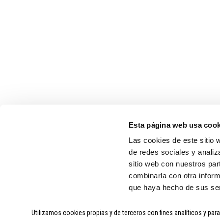
MARCAS
ORBEA
MMR
SHIMANO
CAMPAGNOLO
Esta página web usa cook
SIDI
Las cookies de este sitio 
de redes sociales y analiz
sitio web con nuestros par
combinarla con otra inform
que haya hecho de sus ser
Utilizamos cookies propias y de terceros con fines analíticos y par
SOBRE CICLOS ARAGÓN
|