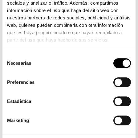
sociales y analizar el tráfico. Además, compartimos
forme
información sobre el uso que haga del sitio web con
rousse
nuestros partners de redes sociales, publicidad y análisis
web, quienes pueden combinarla con otra información
que les haya proporcionado o que hayan recopilado a
partir del uso que haya hecho de sus servicios.
Selección
Necesarias
de
consentimiento
Preferencias
Estadística
Marketing