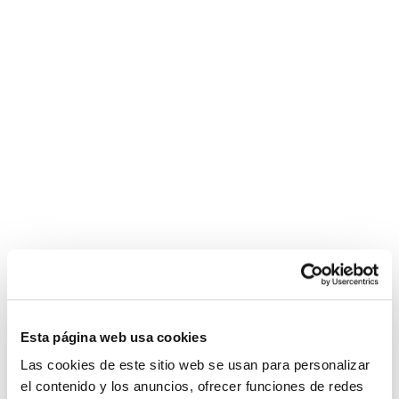
Aviso Legal
casino
escort
https://saglik-
escort
sporhaber.com
years
siteleri
rehberi.com/cialis/
nevşehir
videos
Política de Privacidad
escort
com
Política de Cookies
bayan
blondie
fesser
Condiciones de compra
jordi
Configurar
el
nino
La
graisse
bite
noire
s'étend
chatte
affamée
de
Esta página web usa cookies
charme
Las cookies de este sitio web se usan para personalizar
bien
el contenido y los anuncios, ofrecer funciones de redes
en