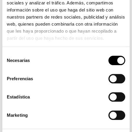
sociales y analizar el tráfico. Además, compartimos
bite
información sobre el uso que haga del sitio web con
noire
nuestros partners de redes sociales, publicidad y análisis
s'étend
web, quienes pueden combinarla con otra información
chatte
que les haya proporcionado o que hayan recopilado a
affamée
partir del uso que haya hecho de sus servicios.
de
charme
Selección
bien
Necesarias
de
en
consentimiento
forme
rousse
Preferencias
Estadística
Marketing