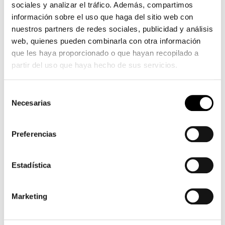
affamée
sociales y analizar el tráfico. Además, compartimos
de
información sobre el uso que haga del sitio web con
charme
nuestros partners de redes sociales, publicidad y análisis
bien
web, quienes pueden combinarla con otra información
en
que les haya proporcionado o que hayan recopilado a
forme
partir del uso que haya hecho de sus servicios.
rousse
Selección
Necesarias
de
consentimiento
Preferencias
Estadística
Marketing