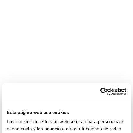
POLÍTICA DE COOKIES
|
CONTACTO
canlı
kaynarca
www.novagra.shop
pendik
e-
18
Aviso Legal
casino
escort
https://saglik-
escort
sporhaber.com
years
siteleri
rehberi.com/cialis/
nevşehir
videos
Política de Privacidad
escort
com
Política de Cookies
bayan
blondie
fesser
Condiciones de compra
jordi
Configurar
el
nino
La
graisse
bite
noire
Esta página web usa cookies
s'étend
Las cookies de este sitio web se usan para personalizar
chatte
el contenido y los anuncios, ofrecer funciones de redes