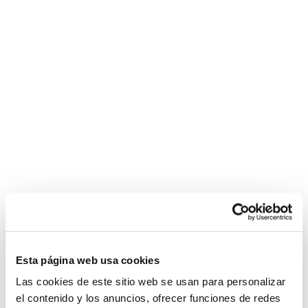
fesser
Condiciones de compra
jordi
Configurar
el
nino
La
graisse
bite
noire
s'étend
chatte
affamée
de
charme
bien
en
forme
Esta página web usa cookies
rousse
Las cookies de este sitio web se usan para personalizar
el contenido y los anuncios, ofrecer funciones de redes